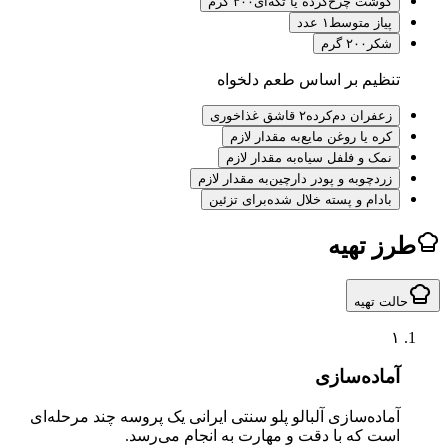
گوشت چرخ‌کرده یا تکه‌ای
۳۰۰ گرم
پیاز متوسط
۱ عدد
شکر
۲۰۰ گرم
تنظیم بر اساس طعم دلخواه
زعفران دم‌کرده
۲ قاشق غذاخوری
کره یا روغن مایع
به مقدار لازم
نمک و فلفل سیاه
به مقدار لازم
زردچوبه و پودر دارچین
به مقدار لازم
بادام و پسته خلال شده
برای تزئین
ز تهیه
لت تهیه
۱
آماده‌سازی
آماده‌سازی آلبالو پلو سنتی ایرانی یک پروسه چند مرحله‌ای
است که با دقت و مهارت به انجام می‌رسد.