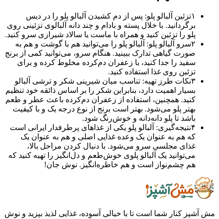
۱
تزئین آلبالو پلو: پس از دم کشیدن آلبالو پلو را در دیس
برگردانید. با خلال پسته و بادام و چند دانه آلبالوی تزئینی روی
پلو را تزئین کنید و همراه با ماست یا سالاد شیرازی سرو کنید.
۲
سرو آلبالو پلو: آلبالو پلو را می‌توانید هم با گوشت و هم به
صورت گیاهی تدارک ببینید. هنگام سرو، می‌توانید کمی از برنج
سفید را جدا کنید، با زعفران دم‌کرده مخلوط کرده و برای
تزئین روی غذا استفاده کنید.
۳
نکات طرز تهیه: تناسب میان شیرینی شکر و ترشی آلبالو
بسیار اهمیت دارد، بنابراین شکر را بر اساس ذائقه خود تنظیم
کنید. همچنین، استفاده از زعفران دم‌کرده باعث عطر و طعم
بهتر پلو می‌شود. بهتر است برنج از نوع درجه یک و با کیفیت
باشد تا پلو دانه‌دانه و خوش‌رنگ شود.
۴
نتیجه‌گیری: آلبالو پلو یکی از غذاهای پرطرفدار ایرانی است
که هم به عنوان یک وعده غذایی اصلی و هم به عنوان یک
غذای مجلسی سرو می‌شود. با دنبال کردن مراحل بالا،
می‌توانید یک آلبالو پلوی خوش‌طعم و دل‌انگیز را تهیه کنید که
هم چشم‌نواز است و هم خاطره‌انگیز. نوش جان!
ز کنار شما است تا با خیالی آسوده، غذایی لذیذ بپزید و نوش