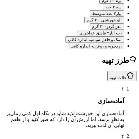
تره
۲۰۰ گرم
سیر
۲ حبه
پیاز
۲ عدد متوسط
آلو خورشتی
۲۰۰ گرم
مغز گردو
۲۰۰ گرم
رب انار
۲ قاشق غذاخوری
نمک و فلفل سیاه
به اندازه کافی
زردچوبه و روغن
به اندازه کافی
ز تهیه
لت تهیه
۱
آماده‌سازی
آماده‌سازی این خورشت لذیذ شاید در نگاه اول کمی زمان‌بر
به نظر برسد، اما ارزش آن را دارد که صبر کنید و از طعم
نهایی آن لذت ببرید.
۲