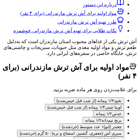
درباره این دستور
مواد اولیه برای آش ترش مازندرانی (برای ۴ نفر)
طرز تهیه آش ترش مازندرانی
نکات طلایی برای تهیه آش ترش مازندرانی خوشمزه
 یکی از غذاهای محبوب استان مازندران است که به‌دلیل
ش و مواد اولیه مغذی مثل حبوبات، سبزیجات و چاشنی‌های
ایگاه خاصی در سفره‌های ایرانی دارد.
اد اولیه برای آش ترش مازندرانی (برای
لامت‌زدن روی هر ماده ضربه بزنید.
نخود
۱/۳ پیمانه (از شب قبل خیس‌شده)
لوبیا چیتی
۱/۳ پیمانه (از شب قبل خیس‌شده)
عدس
۱/۲ پیمانه
برنج نیم‌دانه
۱/۲ پیمانه
چغندر (لبو)
۱ عدد متوسط (خردشده)
سبزی آش (جعفری، گشنیز، اسفناج و تره)
۵۰۰ گرم (خردشده)