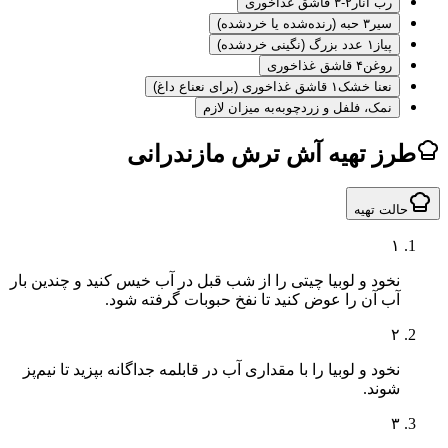
رب انار
۲-۳ قاشق غذاخوری
سیر
۳ حبه (رنده‌شده یا خردشده)
پیاز
۱ عدد بزرگ (نگینی خردشده)
روغن
۴ قاشق غذاخوری
نعنا خشک
۱ قاشق غذاخوری (برای نعناع داغ)
نمک، فلفل و زردچوبه
به میزان لازم
ز تهیه آش ترش مازندرانی
لت تهیه
۱
نخود و لوبیا چیتی را از شب قبل در آب خیس کنید و چندین بار
آب آن را عوض کنید تا نفخ حبوبات گرفته شود.
۲
نخود و لوبیا را با مقداری آب در قابلمه جداگانه بپزید تا نیم‌پز
شوند.
۳