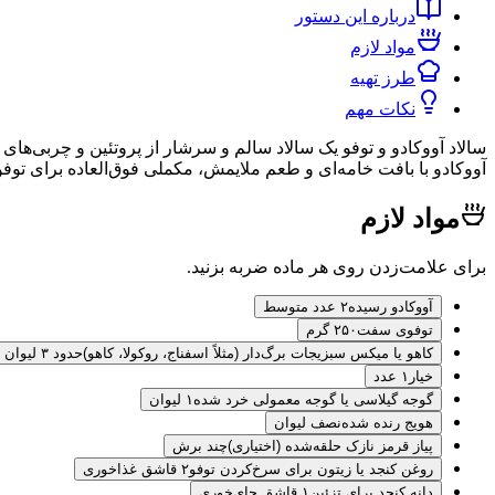
درباره این دستور
مواد لازم
طرز تهیه
نکات مهم
سالاد آووکادو و توفو یک سالاد سالم و سرشار از پروتئین و چربی‌های 
آووکادو با بافت خامه‌ای و طعم ملایمش، مکملی فوق‌العاده برای توفو
مواد لازم
برای علامت‌زدن روی هر ماده ضربه بزنید.
آووکادو رسیده
۲ عدد متوسط
توفوی سفت
۲۵۰ گرم
کاهو یا میکس سبزیجات برگ‌دار (مثلاً اسفناج، روکولا، کاهو)
حدود ۳ لیوان
خیار
۱ عدد
گوجه گیلاسی یا گوجه معمولی خرد شده
۱ لیوان
هویج رنده شده
نصف لیوان
پیاز قرمز نازک حلقه‌شده (اختیاری)
چند برش
روغن کنجد یا زیتون برای سرخ‌کردن توفو
۲ قاشق غذاخوری
دانه کنجد برای تزئین
۱ قاشق چای‌خوری