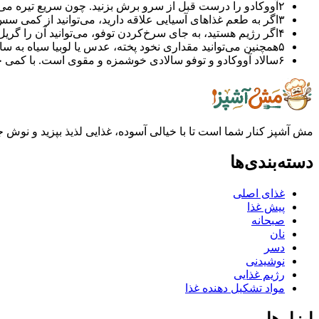
۲
آووکادو را درست قبل از سرو برش بزنید. چون سریع تیره می
۳
اگر به طعم غذاهای آسیایی علاقه دارید، می‌توانید از کمی 
۴
اگر رژیم هستید، به جای سرخ‌کردن توفو، می‌توانید آن را گریل ی
۵
همچنین می‌توانید مقداری نخود پخته، عدس یا لوبیا سیاه به سال
۶
سالاد آووکادو و توفو سالادی خوشمزه و مقوی است. با کمی خ
مش آشپز کنار شما است تا با خیالی آسوده، غذایی لذیذ بپزید و نوش جان
دسته‌بندی‌ها
غذای اصلی
پیش غذا
صبحانه
نان
دسر
نوشیدنی
رژیم غذایی
مواد تشکیل دهنده غذا
ابزارها