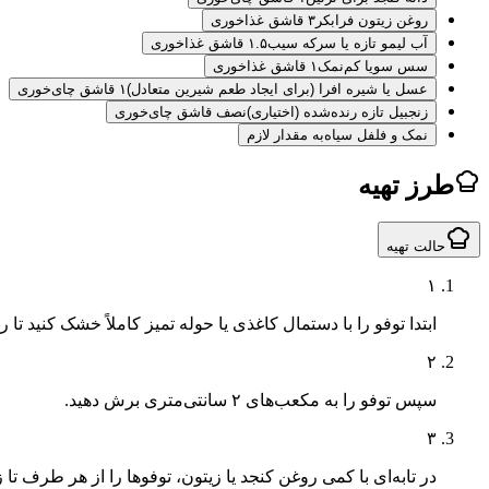
روغن زیتون فرابکر
۳ قاشق غذاخوری
آب لیمو تازه یا سرکه سیب
۱.۵ قاشق غذاخوری
سس سویا کم‌نمک
۱ قاشق غذاخوری
عسل یا شیره افرا (برای ایجاد طعم شیرین متعادل)
۱ قاشق چای‌خوری
زنجبیل تازه رنده‌شده (اختیاری)
نصف قاشق چای‌خوری
نمک و فلفل سیاه
به مقدار لازم
طرز تهیه
حالت تهیه
۱
ابتدا توفو را با دستمال کاغذی یا حوله تمیز کاملاً خشک کنید ت
۲
سپس توفو را به مکعب‌های ۲ سانتی‌متری برش دهید.
۳
در تابه‌ای با کمی روغن کنجد یا زیتون، توفوها را از هر طرف تا