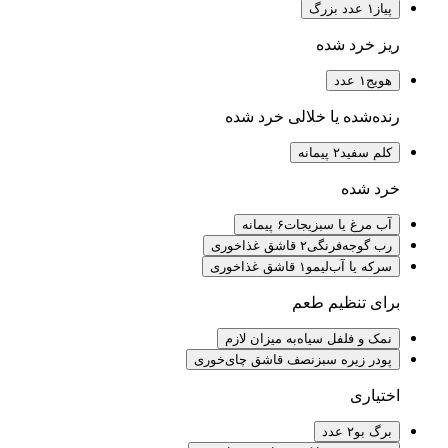
پیاز
۱ عدد بزرگ
ریز خرد شده
هویج
۱ عدد
رنده‌شده یا خلالی خرد شده
کلم سفید
۲ پیمانه
خرد شده
آب مرغ یا سبزیجات
۶ پیمانه
رب گوجه‌فرنگی
۲ قاشق غذاخوری
سرکه یا آب‌لیمو
۱ قاشق غذاخوری
برای تنظیم طعم
نمک و فلفل سیاه
به میزان لازم
پودر زیره سبز
نصف قاشق چای‌خوری
اختیاری
برگ بو
۲ عدد