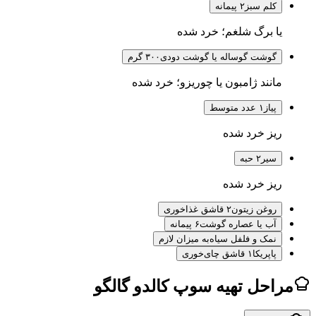
کلم سبز
۲ پیمانه
یا برگ شلغم؛ خرد شده
گوشت گوساله یا گوشت دودی
۳۰۰ گرم
مانند ژامبون یا چوریزو؛ خرد شده
پیاز
۱ عدد متوسط
ریز خرد شده
سیر
۲ حبه
ریز خرد شده
روغن زیتون
۲ قاشق غذاخوری
آب یا عصاره گوشت
۶ پیمانه
نمک و فلفل سیاه
به میزان لازم
پاپریکا
۱ قاشق چای‌خوری
مراحل تهیه سوپ کالدو گالگو