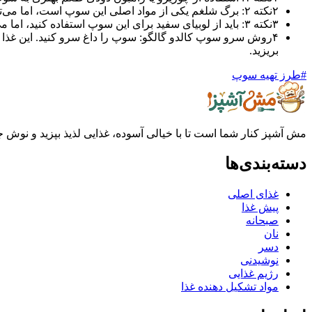
۲
نکته ۲: برگ شلغم یکی از مواد اصلی این سوپ است، اما می‌توانید آن را با کلم یا اسفناج جایگزین کنید.
۳
نکته ۳: باید از لوبیای سفید برای این سوپ استفاده کنید، اما می‌توانید از لوبیا چیتی هم استفاده کنید.
۴
روش سرو سوپ کالدو گالگو: سوپ را داغ سرو کنید. این غذا به ت
بریزید.
#
طرز تهیه سوپ
مش آشپز کنار شما است تا با خیالی آسوده، غذایی لذیذ بپزید و نوش جان
دسته‌بندی‌ها
غذای اصلی
پیش غذا
صبحانه
نان
دسر
نوشیدنی
رژیم غذایی
مواد تشکیل دهنده غذا