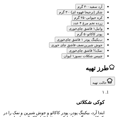
آرد سفید
۳۰۰ گرم
شکر (ترجیحا قهوه ای)
۳۰۰ گرم
کره حیوانی
۲۵۰ گرم
زر
ده تخم مرغ ۴ عدد
وانیل
۱ قاشق چای‌خوری
پودر کاکائو
۵۰ گرم
ب
یکینگ پودر ۱ قاشق چای‌خوری
جوش شیرین
نصف قاشق چای خوری
نمک
¼ قاشق چای‌خوری
چیپس شکلات نسوز
۱ لیوان
ز تهیه
لت تهیه
۱
کوکی شکلاتی
ابتدا آرد، بیکینگ پودر، پودر کاکائو و جوش شیرین و نمک را در