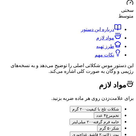
ط
درباره این دستور
مواد لازم
طرز تهیه
نکات مهم
تور موس شکلاتی اصلی را توضیح می‌دهد و به نسخه‌های
و وگان به صورت کلی اشاره می‌کند.
اد لازم
لامت‌زدن روی هر ماده ضربه بزنید.
شکلات تلخ با کیفیت
۲۰۰ گرم
تخم‌مرغ
۴ عدد
خامه فرم گرفته
۲۰۰ میلی‌لیتر
شکر
۵۰ گرم
پودر ژلاتین
۲ قاشق غذاخوری