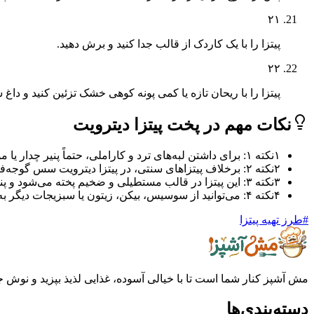
۲۱
پیتزا را با یک کاردک از قالب جدا کنید و برش دهید.
۲۲
پیتزا را با ریحان تازه یا کمی پونه کوهی خشک تزئین کنید و داغ 
نکات مهم در پخت پیتزا دیترویت
۱
نکته ۱: برای داشتن لبه‌های ترد و کاراملی، حتماً پنیر چدار یا مونتری جک را در لبه‌های قالب بریزید.
۲
نکته ۲: برخلاف پیتزاهای سنتی، در پیتزا دیترویت سس گوجه‌فرنگی روی پنیر ریخته می‌شود، نه زیر آن!
۳
نکته ۳: این پیتزا در قالب مستطیلی و ضخیم پخته می‌شود و پنیر آن لبه‌های قالب را می‌پوشاند تا طعمی کاراملی پیدا کند.
۴
نکته ۴: می‌توانید از سوسیس، بیکن، زیتون یا سبزیجات دیگر به عنوان تاپینگ استفاده کنید.
#
طرز تهیه پیتزا
مش آشپز کنار شما است تا با خیالی آسوده، غذایی لذیذ بپزید و نوش جان
دسته‌بندی‌ها