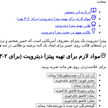
سخت
درباره این دستور
مواد لازم برای تهیه پیتزا دیترویت (برای ۲-۳ نفر)
طرز تهیه پیتزا دیترویت
نکات مهم در پخت پیتزا دیترویت
پیتزا دیترویت یک پیتزای معروف آمریکایی است که خمیر ضخیم و ترد با 
در لبه‌های قالب روی خمیر برای ایجاد یک لایه برشته و طلایی در لبه ه
مواد لازم برای تهیه پیتزا دیترویت (برای ۲-۳ نفر)
برای علامت‌زدن روی هر ماده ضربه بزنید.
آرد نان یا آرد همه‌منظوره
۲٫۵ پیمانه
مخمر فوری
۱ قاشق چای‌خوری
آب ولرم
۱ پیمانه
روغن زیتون
۵ قاشق غذاخوری
نمک
۱ قاشق چای‌خوری
شکر
۱ قاشق چای‌خوری
گوجه‌فرنگی خرد شده یا پوره‌شده
۱٫۵ پیمانه