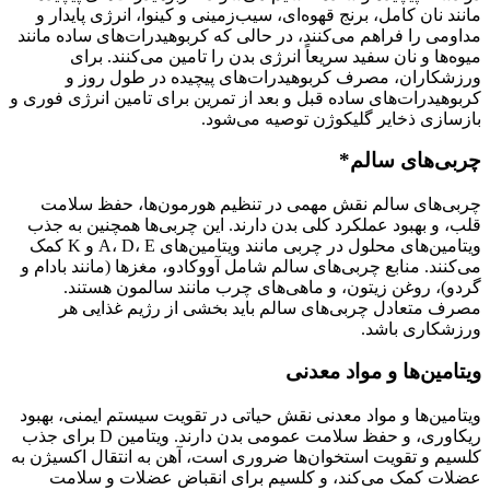
مانند نان کامل، برنج قهوه‌ای، سیب‌زمینی و کینوا، انرژی پایدار و
مداومی را فراهم می‌کنند، در حالی که کربوهیدرات‌های ساده مانند
میوه‌ها و نان سفید سریعاً انرژی بدن را تامین می‌کنند. برای
ورزشکاران، مصرف کربوهیدرات‌های پیچیده در طول روز و
کربوهیدرات‌های ساده قبل و بعد از تمرین برای تامین انرژی فوری و
بازسازی ذخایر گلیکوژن توصیه می‌شود.
چربی‌های سالم*
چربی‌های سالم نقش مهمی در تنظیم هورمون‌ها، حفظ سلامت
قلب، و بهبود عملکرد کلی بدن دارند. این چربی‌ها همچنین به جذب
ویتامین‌های محلول در چربی مانند ویتامین‌های A، D، E و K کمک
می‌کنند. منابع چربی‌های سالم شامل آووکادو، مغزها (مانند بادام و
گردو)، روغن زیتون، و ماهی‌های چرب مانند سالمون هستند.
مصرف متعادل چربی‌های سالم باید بخشی از رژیم غذایی هر
ورزشکاری باشد.
ویتامین‌ها و مواد معدنی
ویتامین‌ها و مواد معدنی نقش حیاتی در تقویت سیستم ایمنی، بهبود
ریکاوری، و حفظ سلامت عمومی بدن دارند. ویتامین D برای جذب
کلسیم و تقویت استخوان‌ها ضروری است، آهن به انتقال اکسیژن به
عضلات کمک می‌کند، و کلسیم برای انقباض عضلات و سلامت