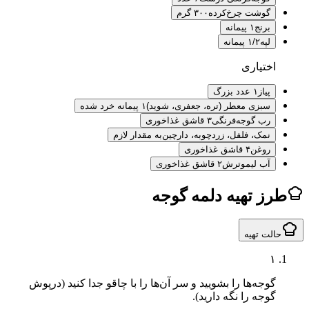
گوشت چرخ‌کرده
۳۰۰ گرم
برنج
۱ پیمانه
لپه
۱/۲ پیمانه
اختیاری
پیاز
۱ عدد بزرگ
سبزی معطر (تره، جعفری، شوید)
۱ پیمانه خرد شده
رب گوجه‌فرنگی
۳ قاشق غذاخوری
نمک، فلفل، زردچوبه، دارچین
به مقدار لازم
روغن
۴ قاشق غذاخوری
آب لیموترش
۲ قاشق غذاخوری
ز تهیه دلمه گوجه
لت تهیه
۱
گوجه‌ها را بشویید و سر آن‌ها را با چاقو جدا کنید (درپوش
گوجه را نگه دارید).