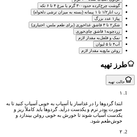
گوشت چرخ‌کرده حدود
۳۰۰ گرم یا مرغ ۴ تا ۶ تکه
رب انار
۱/۲ تا ۱ پیمانه (بسته به میزان ترشی دلخواه)
پیاز
۱ عدد بزرگ
شکر
۲ تا ۳ قاشق غذاخوری (برای طعم ملس، اختیاری)
زردچوبه
۱ قاشق چای‌خوری
نمک و فلفل
به مقدار لازم
آب
۴ تا ۵ لیوان
روغن مایع
به مقدار لازم
ز تهیه
لت تهیه
۱
ابتدا گردوها را در غذاساز یا آسیاب به خوبی آسیاب کنید تا به
صورت پودر نرم و یکدست درآید. گردوها باید کاملاً ریز و
یکدست آسیاب شوند تا خورش به خوبی روغن بیندازد و
خوش‌طعم شود.
۲