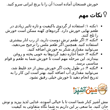
خورش فسنجان آماده است! آن را با برنج ایرانی سرو کنید.
ات مهم
۱
نکته ۱: استفاده از گردوی باکیفیت و تازه تاثیر زیادی در
طعم نهایی خورش دارد. گردوهای کهنه ممکن است خورش
را تلخ کنند.
۲
نکته ۲: اگر طعم ترش دوست دارید، از رب انار بیشتری
استفاده کنید. همچنین اگر طعم ملس را ترجیح می‌دهید،
می‌توانید مقداری شکر به خورش اضافه کنید.
۳
نکته ۳: حتماً اجازه دهید گردوها به خوبی پخته و روغن
بیندازند. این مرحله مهم است تا خورش شما به طعم و قوام
مناسبی برسد.
۴
نکته ۴: در طول پخت اگر خورش بیش از حد غلیظ شد،
می‌توانید مقداری آب اضافه کنید. بهتر است این کار را به
تدریج انجام دهید تا خورش خیلی رقیق نشود.
ز کنار شما است تا با خیالی آسوده، غذایی لذیذ بپزید و نوش
ید. ما سعی بر این داریم به شما نگاه متفاوتی به کیفیت