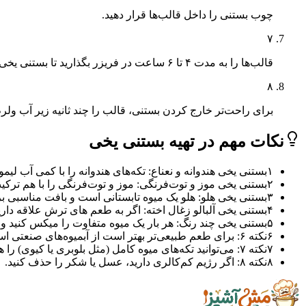
چوب بستنی را داخل قالب‌ها قرار دهید.
۷
قالب‌ها را به مدت ۴ تا ۶ ساعت در فریزر بگذارید تا بستنی یخی‌ها کاملاً ببندند.
۸
برای راحت‌تر خارج کردن بستنی، قالب را چند ثانیه زیر آب ولرم
نکات مهم در تهیه بستنی یخی
۱
بستنی یخی هندوانه و نعناع: تکه‌های هندوانه را با کمی آب لیمو
۲
بستنی یخی موز و توت‌فرنگی: موز و توت‌فرنگی را با هم ترکیب
۳
بستنی یخی هلو: هلو یک میوه تابستانی است و بافت مناسبی بر
۴
بستنی یخی آلبالو زغال اخته: اگر به طعم های ترش علاقه دا
۵
بستنی یخی چند رنگ: هر بار یک میوه متفاوت را میکس کنید و لایه
۶
نکته ۶: برای طعم طبیعی‌تر بهتر است از آبمیوه‌های صنعتی استفاده نکنید.
۷
نکته ۷: می‌توانید تکه‌های میوه کامل (مثل بلوبری یا کیوی) را هم داخل قالب بیندازید تا ظاهر بستنی جذاب‌تر شود.
۸
نکته ۸: اگر رژیم کم‌کالری دارید، عسل یا شکر را حذف کنید.