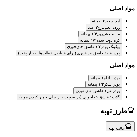
اصلی
آرد سفید
۲ پیمانه
زرده تخم‌مرغ
۲ عدد
ماست شیرین
۱/۴ پیمانه
کره ذوب شده
۱/۴ پیمانه
بیکینگ پودر
۱/۲ قاشق چای‌خوری
پودر قند
۲ قاشق غذاخوری (برای غلتاندن قطاب‌ها بعد از پخت)
اصلی
پودر بادام
۱ پیمانه
پودر شکر
۱/۲ پیمانه
پودر هل
۱ قاشق چای‌خوری
گلاب
۱ قاشق غذاخوری (در صورت نیاز برای خمیر کردن مواد)
ز تهیه
لت تهیه