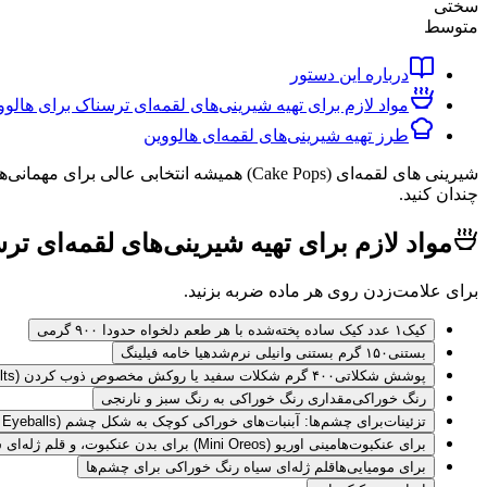
سختی
متوسط
درباره این دستور
مواد لازم برای تهیه شیرینی‌های لقمه‌ای ترسناک برای هالوو
طرز تهیه شیرینی‌های لقمه‌ای هالووین
شیرینی ‌های لقمه‌ای (Cake Pops) همیشه انت
چندان کنید.
مواد لازم برای تهیه شیرینی‌های لقمه‌ای تر
برای علامت‌زدن روی هر ماده ضربه بزنید.
کیک
۱ عدد کیک ساده پخته‌شده با هر طعم دلخواه حدودا ۹۰۰ گرمی
بستنی
۱۵۰ گرم بستنی وانیلی نرم‌شدهیا خامه فیلینگ
پوشش شکلاتی
۴۰۰ گرم شکلات سفید یا روکش مخصوص ذوب کردن (Candy Melts) به رنگ سفید
رنگ خوراکی
مقداری رنگ خوراکی به رنگ سبز و نارنجی
تزئینات
برای چشم‌ها: آبنبات‌های خوراکی کوچک به شکل چشم (Edible Candy Eyeballs) در سایزهای مختلف، یا شکلات چیپسی کوچک و ترافل‌های گرد سفید
برای عنکبوت‌ها
مینی اوریو (Mini Oreos) برای بدن عنکبوت، و قلم ژله‌ای سیاه رنگ خوراکی برای پاها
برای مومیایی‌ها
قلم ژله‌ای سیاه رنگ خوراکی برای چشم‌ها