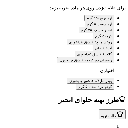
لامت‌زدن روی هر ماده ضربه بزنید.
آرد برنج
۱۵۰ گرم
آرد سفید
۵۰ گرم
انجیر خشک
۲۵۰ گرم
کره
۵۰ گرم
روغن مایع
۲ قاشق غذاخوری
آب
۲ فنجان
گلاب
۱ قاشق غذاخوری
زعفران دم کرده
۱ قاشق چایخوری
اختیاری
پودر هل
۱/۴ قاشق چایخوری
گردو خرد شده
۵۰ گرم
ز تهیه حلوای انجیر
لت تهیه
۱