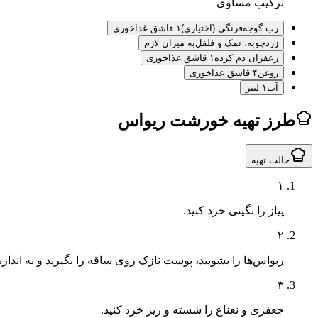
ترکیب مساوی
رب گوجه‌فرنگی (اختیاری)
۱ قاشق غذاخوری
زردچوبه، نمک و فلفل
به میزان لازم
زعفران دم کرده
۱ قاشق غذاخوری
روغن
۴ قاشق غذاخوری
آب
۱ لیتر
طرز تهیه خورشت ریواس
حالت تهیه
۱
پیاز را نگینی خرد کنید.
۲
ریواس‌ها را بشویید، پوست نازک روی ساقه را بگیرید و به اندازه‌های ۳ سانتی‌متری خر
۳
جعفری و نعناع را شسته و ریز خرد کنید.