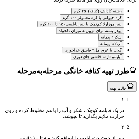
رشته کادایف (کنافه)
۲۵۰ گرم
کره حیوانی یا کره معمولی
۱۰۰ گرم
پنیر موزارلا کم‌نمک یا پنیر نابلسی
۱۵۰ تا ۲۰۰ گرم
پودر پسته برای تزیین
به میزان دلخواه
شکر
۱ پیمانه
آب
۱/۲ پیمانه
گلاب یا عرق هل
۲ قاشق غذاخوری
آبلیمو تازه
۱ قاشق چای‌خوری
ز تهیه کنافه خانگی مرحله‌به‌مرحله
لت تهیه
۱
در یک قابلمه کوچک، شکر و آب را با هم مخلوط کرده و روی
حرارت ملایم بگذارید تا بجوشد.
۲
پس از جوشیدن، آبلیمو را اضافه کنید و ۸ تا ۱۰ دقیقه