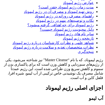
عوارض رژیم لیموناد
مدت زمان رژیم لیموناد چقدر است؟
روش تهیه لیموناد و مصرف آن در رژیم لیموناد
راهنمای مصرف روزانه در رژیم لیموناد
نکات و توصیه‌های مهم در رژیم لیموناد
رژیم لیموناد برای چه اهدافی گرفته میشود؟
دلیل محبوبیت رژیم لیموناد چیست؟
سایر نام های رژیم لیموناد
تاریخچه رژیم لیموناد
شواهد علمی و نظرات کارشناسان درباره رژیم لیموناد
نظرات متخصصان تغذیه و سلامت درباره رژیم لیموناد
نتیجه‌گیری
رژیم لیموناد، که با نام “Master Cleanse” نیز شناخته می‌شود، یکی
از رژیم‌های سم‌زدایی و کاهش وزن است که برای پاکسازی بدن از
سموم و کاهش سریع وزن طراحی شده است. این رژیم عمدتاً
شامل مصرف یک نوشیدنی خاص ترکیبی از آب لیمو، شیره افرا،
فلفل کاین و آب است.
اجزای اصلی رژیم لیموناد
آب لیمو