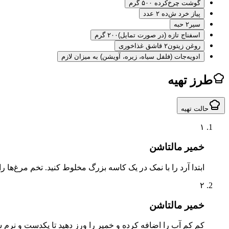
گوشت چرخ‌کر
ده ۵۰۰ گرم
پیاز خرد ش
ده ۲ عدد
سیر
۲ حبه
اسفناج تازه (در صورت تمایل)
۲۰۰ گرم
روغن زیتون
۲ قاشق غذاخوری
ا
دویه‌جات (فلفل سیاه، زیره، آویشن) به میزان لازم
طرز تهیه
حالت تهیه
۱
خمیر مالتاشن
ابتدا آرد را با نمک در یک کاسه بزرگ مخلوط کنید. تخم مرغ‌ها ر
۲
خمیر مالتاشن
کم کم آب را اضافه کرده و خمیر را ورز دهید تا یکدست و نرم شو