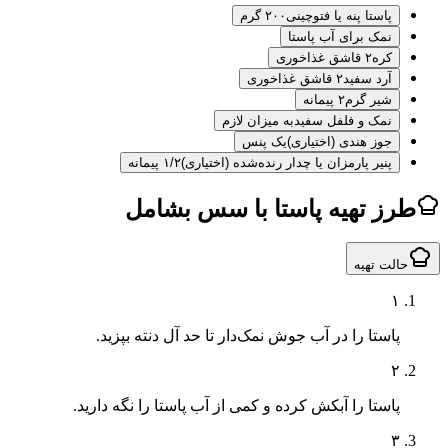
پاستا پنه یا فتوچینی
۲۰۰ گرم
نمک برای آب پاستا
کره
۲ قاشق غذاخوری
آرد سفید
۲ قاشق غذاخوری
شیر گرم
۲ پیمانه
نمک و فلفل سفید
به میزان لازم
جوز هندی (اختیاری)
یک پنس
پنیر پارمزان یا چدار رنده‌شده (اختیاری)
۱/۲ پیمانه
ز تهیه پاستا با سس بشامل
لت تهیه
۱
پاستا را در آب جوش نمک‌دار تا حد آل دنته بپزید.
۲
پاستا را آبکش کرده و کمی از آب پاستا را نگه دارید.
۳