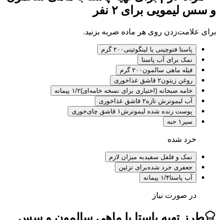
لیمویی برای ۲ نفر
لامت‌زدن روی هر ماده ضربه بزنید.
پاستا فتوچینی یا لینگوئینی
۲۰۰ گرم
نمک برای آب پاستا
فیله ماهی سالمون
۲۰۰ گرم
روغن زیتون
۲ قاشق غذاخوری
خامه صبحانه (اختیاری برای نسخه خامه‌ای)
۱/۲ پیمانه
آب لیموترش تازه
۲ قاشق غذاخوری
پوست رنده شده لیموترش
۱ قاشق چای‌خوری
سیر
۱ حبه
خرد شده
نمک و فلفل سفید
به میزان لازم
جعفری خرد شده
برای تزئین
آب پاستا
۱/۴ پیمانه
در صورت نیاز
ز تهیه پاستا با ماهی سالمون و سس