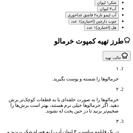
شکر
۱ لیوان
آب
۳ لیوان
آب لیمو تازه
۲ قاشق غذاخوری
چوب دارچین (اختیاری)
۱ عدد
هل (اختیاری)
۱ عدد
ز تهیه کمپوت خرمالو
لت تهیه
۱
خرمالوها را شسته و پوست بگیرید.
۲
خرمالوها را به صورت حلقه‌ای یا به قطعات کوچک‌تر برش
دهید. اگر خرمالوها خیلی نرم هستند، بهتر است برش‌ها را
ضخیم‌تر بزنید تا در حین پخت له نشوند.
۳
در یک قابلمه مناسب، ۳ لیوان آب را به همراه شکر بریزید و