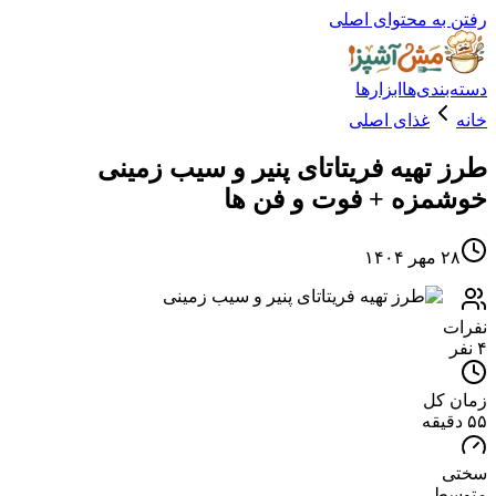
ه محتوای اصلی
دی‌ها
ابزارها
غذای اصلی
تهیه فریتاتای پنیر و سیب زمینی
زه + فوت و فن ها
۱
کل
ط