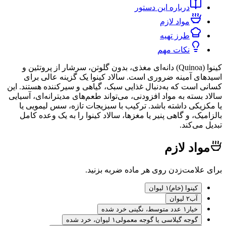
درباره این دستور
مواد لازم
طرز تهیه
نکات مهم
کینوا (Quinoa) دانه‌ای مغذی، بدون گلوتن، سرشار از پروتئین و
ی آمینه ضروری است. سالاد کینوا یک گزینه عالی برای
است که به‌دنبال غذایی سبک، گیاهی و سیرکننده هستند. این
سته به مواد افزودنی، می‌تواند طعم‌های مدیترانه‌ای، آسیایی
یکی داشته باشد. ترکیب با سبزیجات تازه، سس لیمویی یا
ک، و گاهی پنیر یا مغزها، سالاد کینوا را به یک وعده کامل
ی‌کند.
اد لازم
لامت‌زدن روی هر ماده ضربه بزنید.
کینوا (خام)
۱ لیوان
آب
۲ لیوان
خیار
۱ عدد متوسط، نگینی خرد شده
گوجه گیلاسی یا گوجه معمولی
۱ لیوان، خرد شده