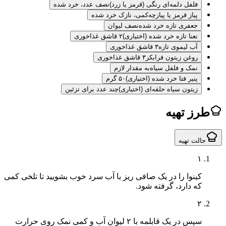
فلفل دلمه‌ای رنگی (قرمز یا زرد)
نصف عدد، خرد شده
پیاز قرمز یا پیازچه
کمی، نازک خرد شده
جعفری تازه خرد شده
نصف لیوان
نعنا تازه خرد شده (اختیاری)
۲ قاشق غذاخوری
آب لیموی تازه
۳ قاشق غذاخوری
روغن زیتون فرابکر
۳ قاشق غذاخوری
نمک و فلفل سیاه
به مقدار لازم
پنیر فتا خرد شده (اختیاری)
۵۰ گرم
زیتون سیاه حلقه‌ای (اختیاری)
چند عدد برای تزئین
ز تهیه
لت تهیه
۱
کینوا را در یک صافی ریز با آب سرد خوب بشویید تا تلخی کمی
که دارد، گرفته شود.
۲
سپس در یک قابلمه با ۲ لیوان آب و کمی نمک روی حرارت