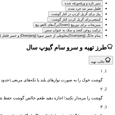
سیر تازه و ورقه‌ورقه شده.
فلفل سبز تند خرد شده.
پیاز برای گریل کردن در کنار گوشت.
کیمچی
برای گریل کردن کنار گوشت .
سبزیجات برای دورپیچ (Ssam)
برگ‌های کاهو پیچ
ترکیب روغن کنجد و نمک به عنوان سس
سام جانگ (Ssamjang)
مخلوطی از خمیر سویا (Doenjang) و خمیر فلفل (Gochujang) با کمی سیر و روغن کنجد.
طرز تهیه و سرو سام گیوپ سال
حالت تهیه
۱
گوشت خوک را به صورت نوارهای بلند یا تکه‌های مربعی (حدود ۱ تا ۱.۵ سانتی‌متر ضخامت) برش بزنید.
۲
گوشت را مزه‌دار نکنید! اجازه دهید طعم خالص گوشت حفظ ش
۳