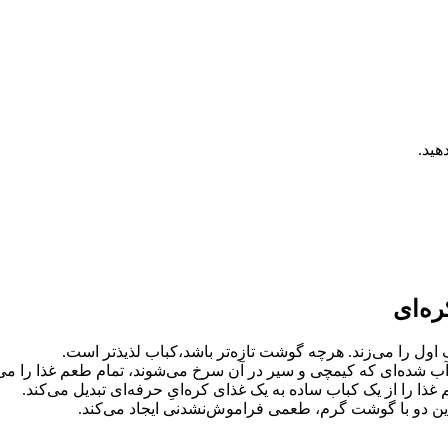
هید.
ره‌ای