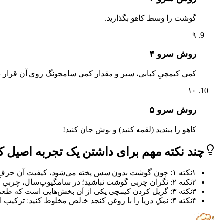
گوشت را وسط کاهو بگذارید.
۹
روش سرو ۴
کمی کیمچیِ کبابی، سیر و مقدار کمی سامجونگ روی آن قرار د
۱۰
روش سرو ۵
کاهو را ببندید (لقمه کنید) و نوش جان کنید!
چند نکته مهم برای داشتن یک تجربه اصیل ک
۱
نکته ۱: چون گوشت بدون سس پخته می‌شود، کیفیت آن حرف اول را می‌زند. هرچه گوشت تازه‌تر باشد،کباب لذیذتر است.
۲
نکته ۲: نگران چربی گوشت نباشید؛ در سامگیوپ‌سال، چربیِ آب‌ شده‌ای که کیمچی و سیر در آن سرخ می‌شوند، تمام طعم غذا را می‌سازد.
۳
نکته ۳: گریل کردن کیمچی یکی از آن بخش‌هایی است که طعم غذا را از یک کباب ساده به یک غذای کره‌ایِ حرفه‌ای تبدیل می‌کند.
۴
نکته ۴: نمکِ دریا را با روغن کنجد خالص مخلوط کنید؛ ترکیب این دو با گوشت گرم، طعمی فراموش‌نشدنی ایجاد می‌کند.