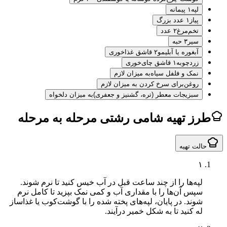
لپه
۱ پیمانه
پیاز
۱ عدد بزرگ
تخم‌مرغ
۲ عدد
سیر
۳ حبه
آبغوره یا آبلیمو
۲ قاشق غذاخوری
زردچوبه
۱ قاشق چای‌خوری
نمک و فلفل سیاه
به میزان لازم
روغن
برای سرخ کردن به میزان لازم
سبزیجات معطر (تره، گشنیز و جعفری)
به میزان دلخواه
ز تهیه شامی رشتی مرحله به مرحله
لت تهیه
۱
لپه‌ها را از چند ساعت قبل در آب خیس کنید تا نرم شوند.
سپس آن‌ها را با مقداری آب و کمی نمک بپزید تا کامل نرم
شوند. در پایان، لپه‌های پخته شده را با گوشت‌کوب یا غذاساز
له کنید تا به شکل خمیر درآیند.