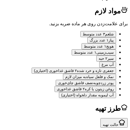
اد لازم
لامت‌زدن روی هر ماده ضربه بزنید.
شلغم
۳ عدد متوسط
پیاز
۱ عدد بزرگ
هویج
۱ عدد متوسط
سیب‌زمینی
۱ عدد متوسط
سیر
۲ حبه
آب مرغ
جعفری تازه و خرد شده
۲ قاشق غذاخوری (اختیاری)
نمک و فلفل سیاه
به میزان لازم
پودر زردچوبه
نصف قاشق چای‌خوری
روغن زیتون یا کره
۲ قاشق غذاخوری
آب لیمو
به مقدار دلخواه (اختیاری)
ز تهیه
لت تهیه