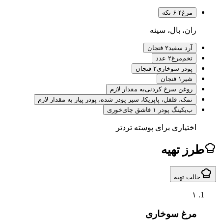
مرغ
۴-۶ تکه
ران، بال، سینه
آرد سفید
۲ فنجان
تخم‌مرغ
۲ عدد
پودر سوخاری
۲ فنجان
شیر
۱ فنجان
روغن سرخ کردنی
به مقدار لازم
نمک، فلفل، پاپر
یکا، سیر پودر شده، پودر پیاز به مقدار لازم
ب
یکینگ پودر ۱ قاشق چای‌خوری
اختیاری برای پوسته تردتر
ز تهیه
لت تهیه
۱
مرغ سوخاری